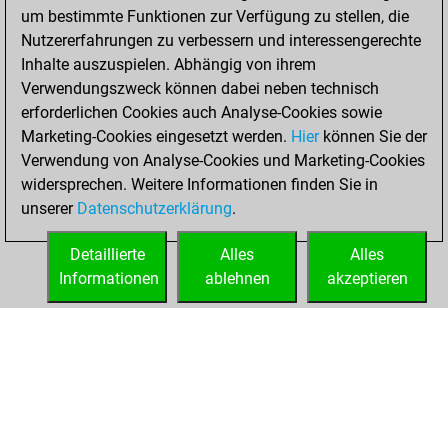
BeautyScore of
um bestimmte Funktionen zur Verfügung zu stellen, die
11674
Nutzererfahrungen zu verbessern und interessengerechte
You achieved a
Inhalte auszuspielen. Abhängig von ihrem
new Elo of 2194
Verwendungszweck können dabei neben technisch
erforderlichen Cookies auch Analyse-Cookies sowie
Sonntag,
Marketing-Cookies eingesetzt werden.
Hier
können Sie der
November 29,
Verwendung von Analyse-Cookies und Marketing-Cookies
2020
widersprechen. Weitere Informationen finden Sie in
unserer
Datenschutzerklärung
.
You created
your Fritz account
Detaillierte
Alles
Alles
Fritz
Informationen
ablehnen
akzeptieren