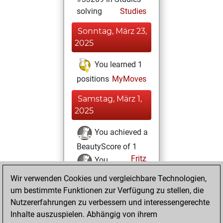
solving
Studies
Sonntag, März 23,
2025
You learned 1
positions
MyMoves
Samstag, März 1,
2025
You achieved a
BeautyScore of 1
Fritz
You
achieved a new Elo
Wir verwenden Cookies und vergleichbare Technologien,
of 1579
um bestimmte Funktionen zur Verfügung zu stellen, die
Nutzererfahrungen zu verbessern und interessengerechte
Freitag,
Inhalte auszuspielen. Abhängig von ihrem
Dezember 20,