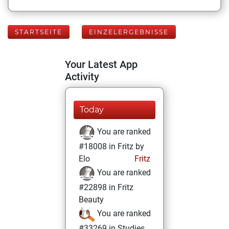
STARTSEITE
EINZELERGEBNISSE
Your Latest App
Activity
Today
You are ranked
#18008 in Fritz by
Elo
Fritz
You are ranked
#22898 in Fritz
Beauty
You are ranked
#33269 in Studies