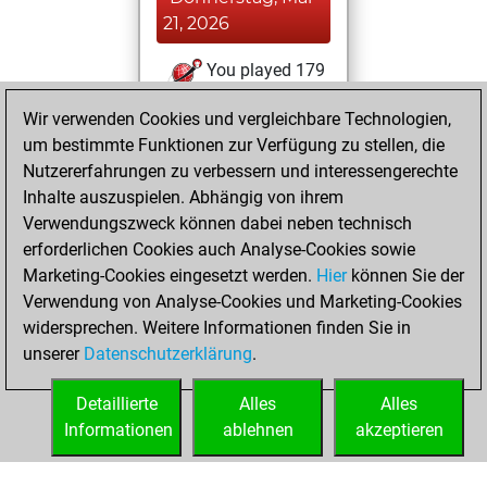
21, 2026
You played 179
blitz games
Play
Wir verwenden Cookies und vergleichbare Technologien,
You scored
um bestimmte Funktionen zur Verfügung zu stellen, die
+112 =2 -65 in blitz
Nutzererfahrungen zu verbessern und interessengerechte
Inhalte auszuspielen. Abhängig von ihrem
Freitag,
Verwendungszweck können dabei neben technisch
September 2,
erforderlichen Cookies auch Analyse-Cookies sowie
2022
Marketing-Cookies eingesetzt werden.
Hier
können Sie der
Verwendung von Analyse-Cookies und Marketing-Cookies
You played 1
widersprechen. Weitere Informationen finden Sie in
slow games
Play
unserer
Datenschutzerklärung
.
You scored +0
=0 -1 in slow games
Detaillierte
Alles
Alles
Informationen
ablehnen
akzeptieren