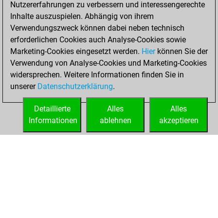
solved 55 tactics
Nutzererfahrungen zu verbessern und interessengerechte
positions
Inhalte auszuspielen. Abhängig von ihrem
You achieved
Verwendungszweck können dabei neben technisch
erforderlichen Cookies auch Analyse-Cookies sowie
an Elo of 2024 in
Marketing-Cookies eingesetzt werden.
tactics positions
Hier
können Sie der
Verwendung von Analyse-Cookies und Marketing-Cookies
You played 1
widersprechen. Weitere Informationen finden Sie in
blitz games
Play
unserer
Datenschutzerklärung
.
You scored +1
=0 -0 in blitz
Detaillierte
Alles
Alles
Informationen
ablehnen
akzeptieren