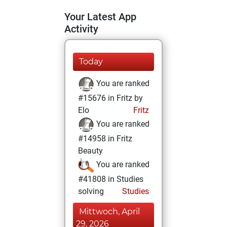
Your Latest App
Activity
Today
You are ranked
#15676 in Fritz by
Elo
Fritz
You are ranked
#14958 in Fritz
Beauty
You are ranked
#41808 in Studies
solving
Studies
Mittwoch, April
29, 2026