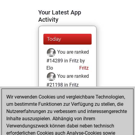
Your Latest App
Activity
Today
You are ranked
#14289 in Fritz by
Elo
Fritz
You are ranked
#21198 in Fritz
Beauty
Wir verwenden Cookies und vergleichbare Technologien,
um bestimmte Funktionen zur Verfügung zu stellen, die
Freitag, Juni 30,
Nutzererfahrungen zu verbessern und interessengerechte
2023
Inhalte auszuspielen. Abhängig von ihrem
You achieved a
Verwendungszweck können dabei neben technisch
erforderlichen Cookies auch Analyse-Cookies sowie
BeautyScore of 2