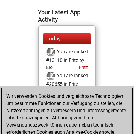
Your Latest App
Activity
Today
You are ranked
#13110 in Fritz by
Elo
Fritz
You are ranked
#20655 in Fritz
Beauty
Wir verwenden Cookies und vergleichbare Technologien,
um bestimmte Funktionen zur Verfügung zu stellen, die
Donnerstag,
Nutzererfahrungen zu verbessern und interessengerechte
Februar 25, 2021
Inhalte auszuspielen. Abhängig von ihrem
You achieved a
Verwendungszweck können dabei neben technisch
erforderlichen Cookies auch Analyse-Cookies sowie
BeautyScore of 2