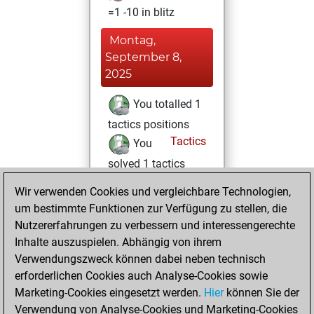
=1 -10 in blitz
Montag,
September 8,
2025
You totalled 1
tactics positions
Tactics
You
solved 1 tactics
positions
Wir verwenden Cookies und vergleichbare Technologien,
You achieved
um bestimmte Funktionen zur Verfügung zu stellen, die
an Elo of 1601 in
Nutzererfahrungen zu verbessern und interessengerechte
tactics positions
Inhalte auszuspielen. Abhängig von ihrem
You achieved a
Verwendungszweck können dabei neben technisch
erforderlichen Cookies auch Analyse-Cookies sowie
BeautyScore of 11
Marketing-Cookies eingesetzt werden.
Fritz
Hier
können Sie der
You
Verwendung von Analyse-Cookies und Marketing-Cookies