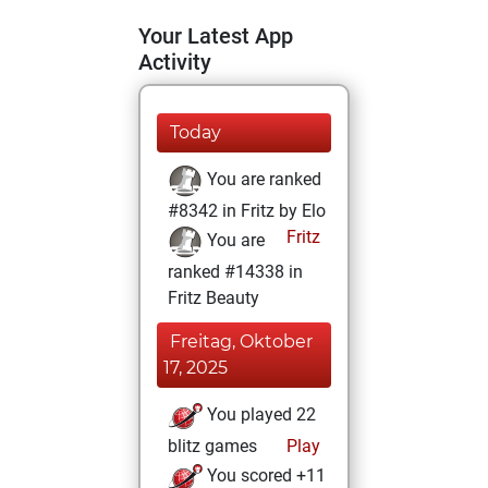
Your Latest App
Activity
Today
You are ranked
#8342 in Fritz by Elo
Fritz
You are
ranked #14338 in
Fritz Beauty
Freitag, Oktober
17, 2025
You played 22
blitz games
Play
You scored +11