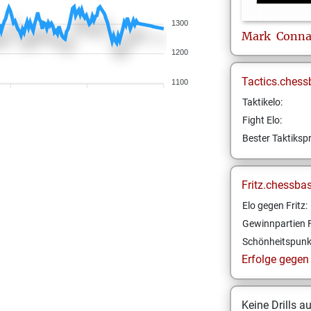
1300
Mark
Conna
1200
Tactics.chess
1100
Taktikelo:
Fight Elo:
Bester Taktikspr
Fritz.chessba
Elo gegen Fritz:
Gewinnpartien F
Schönheitspunk
Erfolge gegen F
Keine Drills a