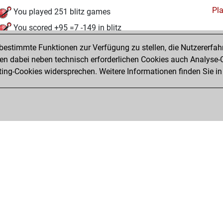
Pl
You played 251 blitz games
You scored +95 =7 -149 in blitz
estimmte Funktionen zur Verfügung zu stellen, die Nutzererfah
Dienstag, Juli 18, 2023
 dabei neben technisch erforderlichen Cookies auch Analyse-C
Tacti
ng-Cookies widersprechen. Weitere Informationen finden Sie in
You had a best sprint of 29 positions
Privacy Policy
Veranstaltungskalender
Emb