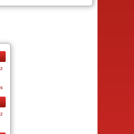
tz
es
tz