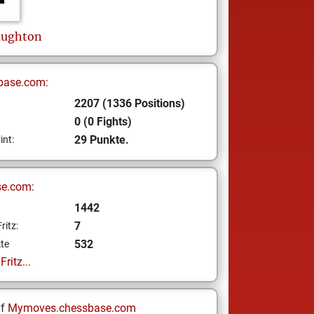
ughton
base.com:
2207 (1336 Positions)
0 (0 Fights)
29 Punkte.
int:
se.com:
1442
7
ritz:
532
te
ritz...
uf
Mymoves.chessbase.com