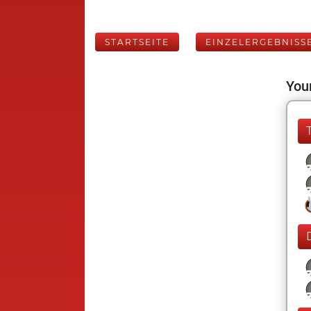
STARTSEITE
EINZELERGEBNISS
Your