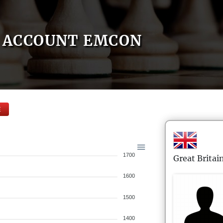
ACCOUNT EMCON
E
1700
Great Britai
1600
1500
1400