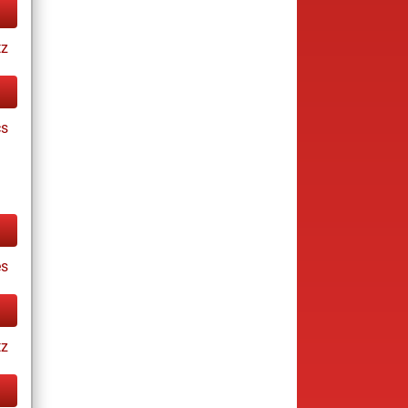
tz
cs
es
tz