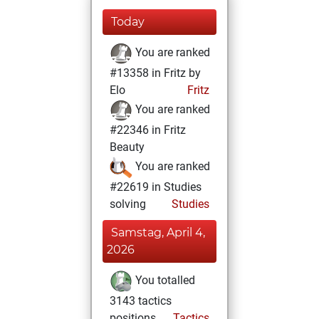
Today
You are ranked
#13358 in Fritz by
Elo
Fritz
You are ranked
#22346 in Fritz
Beauty
You are ranked
#22619 in Studies
solving
Studies
Samstag, April 4,
2026
You totalled
3143 tactics
positions
Tactics