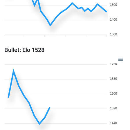
1500
1400
1300
Bullet: Elo 1528
1760
1680
1600
1520
1440