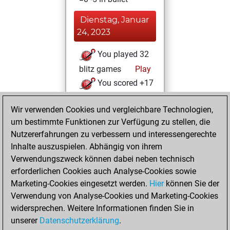
Dienstag, Januar
24, 2023
You played 32
blitz games
Play
You scored +17
=0 -15 in blitz
Wir verwenden Cookies und vergleichbare Technologien,
Donnerstag, Juli
um bestimmte Funktionen zur Verfügung zu stellen, die
28, 2022
Nutzererfahrungen zu verbessern und interessengerechte
Inhalte auszuspielen. Abhängig von ihrem
You created
Verwendungszweck können dabei neben technisch
your Fritz account
erforderlichen Cookies auch Analyse-Cookies sowie
Fritz
Marketing-Cookies eingesetzt werden.
Hier
können Sie der
Samstag,
Verwendung von Analyse-Cookies und Marketing-Cookies
November 7, 2015
widersprechen. Weitere Informationen finden Sie in
unserer
Datenschutzerklärung
.
You created