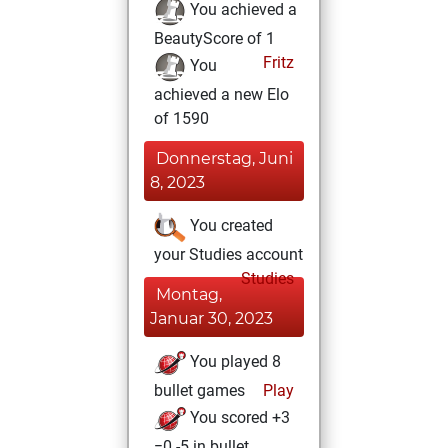
You achieved a
BeautyScore of 1
Fritz
You
achieved a new Elo
of 1590
Donnerstag, Juni
8, 2023
You created
your Studies account
Studies
Montag,
Januar 30, 2023
You played 8
bullet games
Play
You scored +3
=0 -5 in bullet