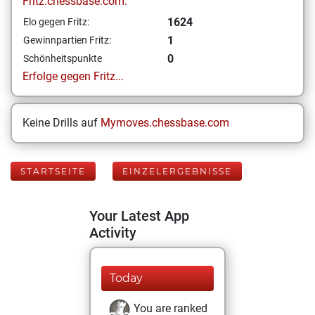
Fritz.chessbase.com:
1624
Elo gegen Fritz:
1
Gewinnpartien Fritz:
0
Schönheitspunkte
Erfolge gegen Fritz...
Keine Drills auf
Mymoves.chessbase.com
STARTSEITE
EINZELERGEBNISSE
Your Latest App
Activity
Today
You are ranked