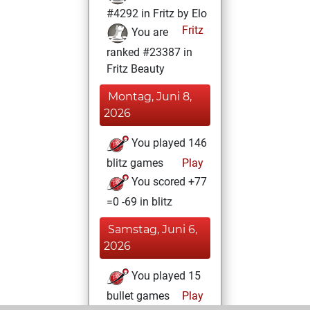
#4292 in Fritz by Elo
Fritz
You are
ranked #23387 in
Fritz Beauty
Montag, Juni 8,
2026
You played 146
blitz games
Play
You scored +77
=0 -69 in blitz
Samstag, Juni 6,
2026
You played 15
bullet games
Play