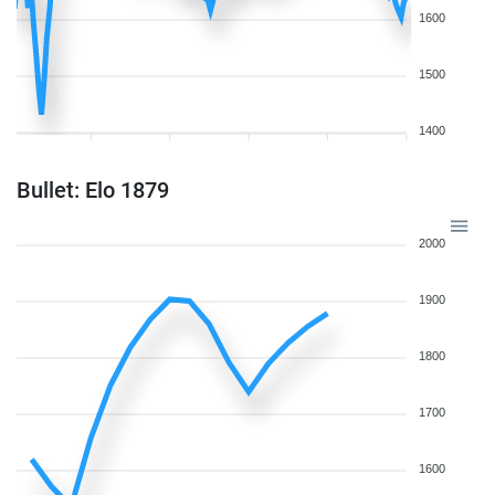
1600
1500
1400
Bullet: Elo 1879
2000
1900
1800
1700
1600