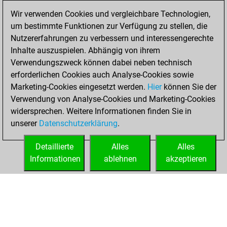
You scored +9
Wir verwenden Cookies und vergleichbare Technologien,
=0 -6 in bullet
um bestimmte Funktionen zur Verfügung zu stellen, die
Nutzererfahrungen zu verbessern und interessengerechte
Sonntag, Mai 24,
Inhalte auszuspielen. Abhängig von ihrem
2026
Verwendungszweck können dabei neben technisch
You won
erforderlichen Cookies auch Analyse-Cookies sowie
Marketing-Cookies eingesetzt werden.
against Fritz
Fritz
Hier
können Sie der
Verwendung von Analyse-Cookies und Marketing-Cookies
You achieved a
widersprechen. Weitere Informationen finden Sie in
new Elo of 1624
unserer
Datenschutzerklärung
.
You created
your Fritz account
Detaillierte
Alles
Alles
Informationen
ablehnen
akzeptieren