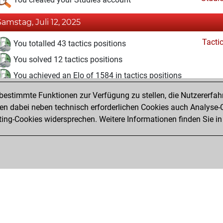
Samstag, Juli 12, 2025
Tacti
You totalled 43 tactics positions
You solved 12 tactics positions
You achieved an Elo of 1584 in tactics positions
estimmte Funktionen zur Verfügung zu stellen, die Nutzererfah
Dienstag, Juli 8, 2025
 dabei neben technisch erforderlichen Cookies auch Analyse-C
Fri
ng-Cookies widersprechen. Weitere Informationen finden Sie in
You created your Fritz account