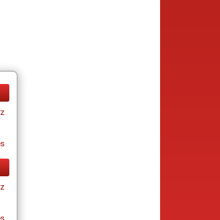
tz
es
tz
es