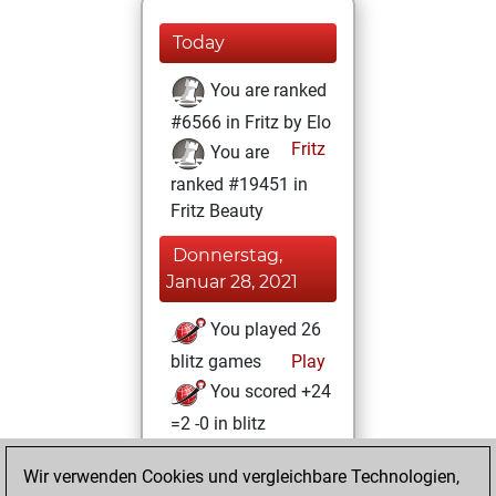
Today
You are ranked
#6566 in Fritz by Elo
Fritz
You are
ranked #19451 in
Fritz Beauty
Donnerstag,
Januar 28, 2021
You played 26
blitz games
Play
You scored +24
=2 -0 in blitz
Mittwoch, Januar
Wir verwenden Cookies und vergleichbare Technologien,
27, 2021