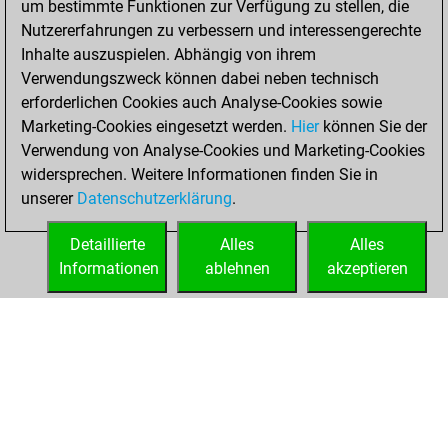
um bestimmte Funktionen zur Verfügung zu stellen, die
Nutzererfahrungen zu verbessern und interessengerechte
You won
Inhalte auszuspielen. Abhängig von ihrem
against Fritz
Fritz
Verwendungszweck können dabei neben technisch
You achieved a
erforderlichen Cookies auch Analyse-Cookies sowie
Marketing-Cookies eingesetzt werden.
BeautyScore of 3
Hier
können Sie der
Verwendung von Analyse-Cookies und Marketing-Cookies
You achieved a
widersprechen. Weitere Informationen finden Sie in
new Elo of 1612
unserer
Datenschutzerklärung
.
You created
your Fritz account
Detaillierte
Alles
Alles
Informationen
ablehnen
akzeptieren