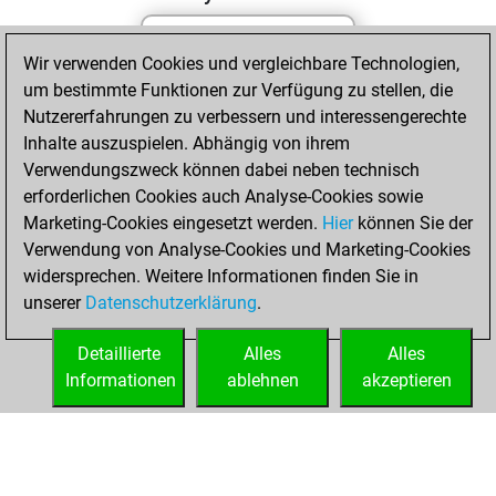
Wir verwenden Cookies und vergleichbare Technologien,
Dienstag, Juli 7,
um bestimmte Funktionen zur Verfügung zu stellen, die
2026
Nutzererfahrungen zu verbessern und interessengerechte
You totalled
Inhalte auszuspielen. Abhängig von ihrem
Verwendungszweck können dabei neben technisch
963 tactics positions
erforderlichen Cookies auch Analyse-Cookies sowie
Tactics
You
Marketing-Cookies eingesetzt werden.
Hier
können Sie der
solved 490 tactics
Verwendung von Analyse-Cookies und Marketing-Cookies
positions
widersprechen. Weitere Informationen finden Sie in
You achieved
unserer
Datenschutzerklärung
.
an Elo of 2201 in
tactics positions
Detaillierte
Alles
Alles
Informationen
ablehnen
akzeptieren