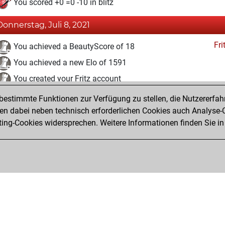
You scored +0 =0 -10 in blitz
Donnerstag, Juli 8, 2021
Fri
You achieved a BeautyScore of 18
You achieved a new Elo of 1591
You created your Fritz account
estimmte Funktionen zur Verfügung zu stellen, die Nutzererfah
Mittwoch, Juli 7, 2021
 dabei neben technisch erforderlichen Cookies auch Analyse-C
Studi
ng-Cookies widersprechen. Weitere Informationen finden Sie in
You created your Studies account