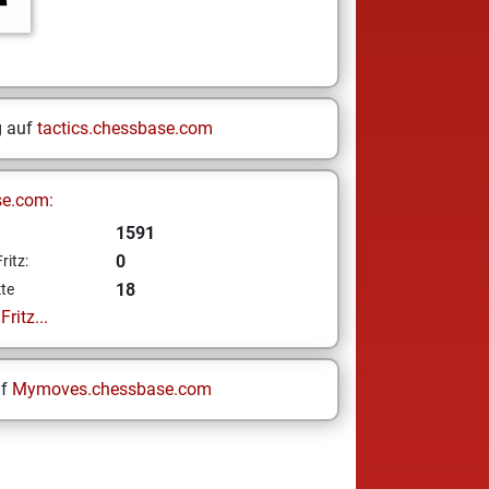
g auf
tactics.chessbase.com
se.com:
1591
0
ritz:
18
te
ritz...
uf
Mymoves.chessbase.com