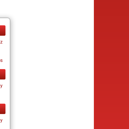
tz
es
ay
ay