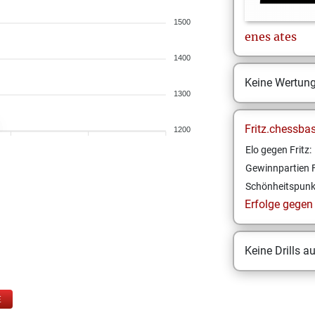
1500
enes
ates
1400
Keine Wertun
1300
Fritz.chessba
1200
Elo gegen Fritz:
Gewinnpartien F
Schönheitspunk
Erfolge gegen F
Keine Drills a
E