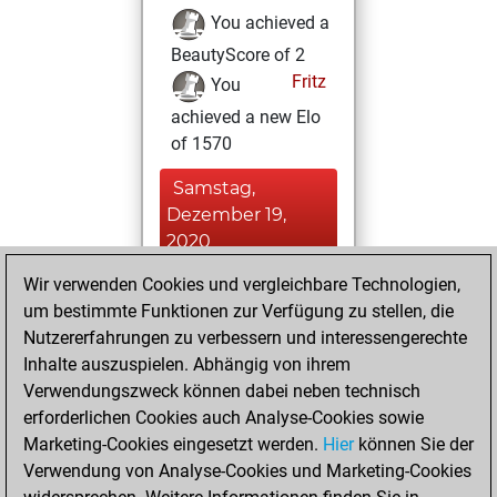
You achieved a
BeautyScore of 2
Fritz
You
achieved a new Elo
of 1570
Samstag,
Dezember 19,
2020
Wir verwenden Cookies und vergleichbare Technologien,
You played 6
um bestimmte Funktionen zur Verfügung zu stellen, die
blitz games
Play
Nutzererfahrungen zu verbessern und interessengerechte
You scored +0
Inhalte auszuspielen. Abhängig von ihrem
=0 -6 in blitz
Verwendungszweck können dabei neben technisch
erforderlichen Cookies auch Analyse-Cookies sowie
Dienstag,
Marketing-Cookies eingesetzt werden.
Hier
können Sie der
November 24,
Verwendung von Analyse-Cookies und Marketing-Cookies
2020