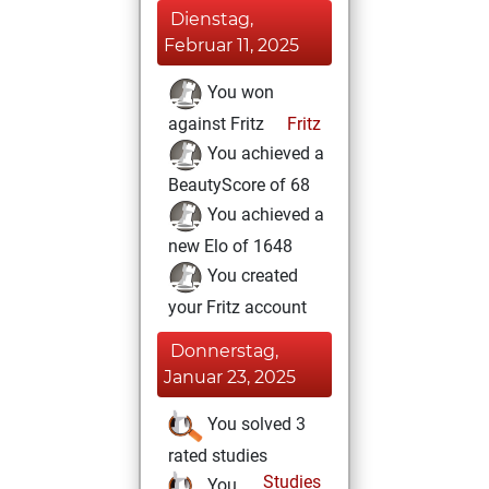
Dienstag,
Februar 11, 2025
You won
against Fritz
Fritz
You achieved a
BeautyScore of 68
You achieved a
new Elo of 1648
You created
your Fritz account
Donnerstag,
Januar 23, 2025
You solved 3
rated studies
Studies
You