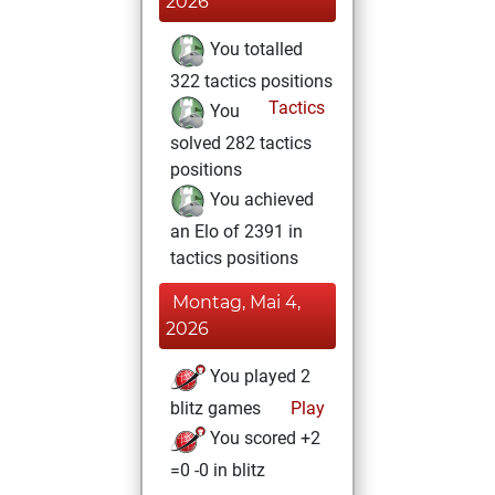
2026
You totalled
322 tactics positions
Tactics
You
solved 282 tactics
positions
You achieved
an Elo of 2391 in
tactics positions
Montag, Mai 4,
2026
You played 2
blitz games
Play
You scored +2
=0 -0 in blitz