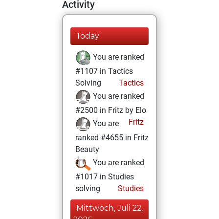
Activity
Today
You are ranked
#1107 in Tactics
Solving
Tactics
You are ranked
#2500 in Fritz by Elo
Fritz
You are
ranked #4655 in Fritz
Beauty
You are ranked
#1017 in Studies
solving
Studies
Mittwoch, Juli 22,