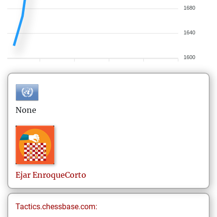
1680
1640
1600
None
Ejar
EnroqueCorto
Tactics.chessbase.com: