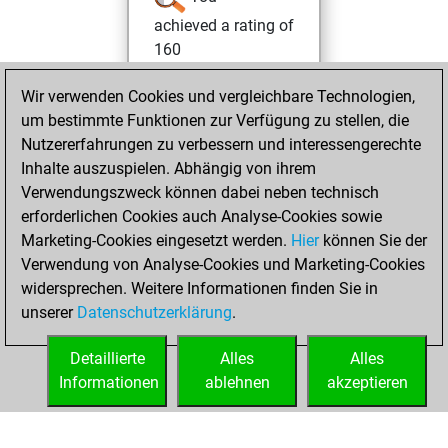
achieved a rating of
160
Dienstag, Januar
Wir verwenden Cookies und vergleichbare Technologien,
14, 2025
um bestimmte Funktionen zur Verfügung zu stellen, die
Nutzererfahrungen zu verbessern und interessengerechte
You created
Inhalte auszuspielen. Abhängig von ihrem
your Studies account
Verwendungszweck können dabei neben technisch
Studies
erforderlichen Cookies auch Analyse-Cookies sowie
Mittwoch,
Marketing-Cookies eingesetzt werden.
Hier
können Sie der
Dezember 18,
Verwendung von Analyse-Cookies und Marketing-Cookies
2024
widersprechen. Weitere Informationen finden Sie in
unserer
Datenschutzerklärung
.
You had a best
sprint of 46 positions
Detaillierte
Alles
Alles
Tactics
Informationen
ablehnen
akzeptieren