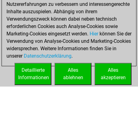
Nutzererfahrungen zu verbessern und interessengerechte
You played 8
Inhalte auszuspielen. Abhängig von ihrem
blitz games
Play
Verwendungszweck können dabei neben technisch
You scored +1
erforderlichen Cookies auch Analyse-Cookies sowie
Marketing-Cookies eingesetzt werden.
=0 -7 in blitz
Hier
können Sie der
Verwendung von Analyse-Cookies und Marketing-Cookies
You played 2
widersprechen. Weitere Informationen finden Sie in
bullet games
unserer
Datenschutzerklärung
.
You scored +0
=0 -2 in bullet
Detaillierte
Alles
Alles
Informationen
ablehnen
akzeptieren