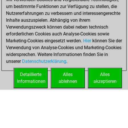
um bestimmte Funktionen zur Verfügung zu stellen, die
September 26,
Nutzererfahrungen zu verbessern und interessengerechte
2021
Inhalte auszuspielen. Abhängig von ihrem
You achieved a
Verwendungszweck können dabei neben technisch
erforderlichen Cookies auch Analyse-Cookies sowie
BeautyScore of 8
Marketing-Cookies eingesetzt werden.
Fritz
Hier
können Sie der
You
Verwendung von Analyse-Cookies und Marketing-Cookies
achieved a new Elo
widersprechen. Weitere Informationen finden Sie in
of 1594
unserer
Datenschutzerklärung
.
You created
your Fritz account
Detaillierte
Alles
Alles
Informationen
ablehnen
akzeptieren