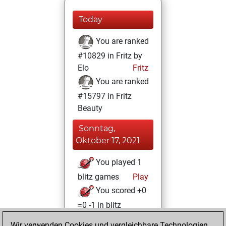
Today
You are ranked
#10829 in Fritz by
Elo
Fritz
You are ranked
#15797 in Fritz
Beauty
Sonntag,
Oktober 17, 2021
You played 1
blitz games
Play
You scored +0
=0 -1 in blitz
Wir verwenden Cookies und vergleichbare Technologien,
Sonntag,