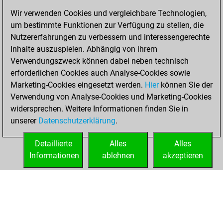
blitz games
Play
Wir verwenden Cookies und vergleichbare Technologien,
You scored
um bestimmte Funktionen zur Verfügung zu stellen, die
+138 =24 -238 in
Nutzererfahrungen zu verbessern und interessengerechte
blitz
Inhalte auszuspielen. Abhängig von ihrem
You are ranked
Verwendungszweck können dabei neben technisch
#4016 in blitz games
erforderlichen Cookies auch Analyse-Cookies sowie
Marketing-Cookies eingesetzt werden.
Hier
können Sie der
Donnerstag,
Verwendung von Analyse-Cookies und Marketing-Cookies
Januar 29, 2026
widersprechen. Weitere Informationen finden Sie in
unserer
Datenschutzerklärung
.
You created
your Play account
Detaillierte
Alles
Alles
Play
Informationen
ablehnen
akzeptieren