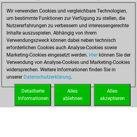
Mittwoch,
Wir verwenden Cookies und vergleichbare Technologien,
Dezember 25,
um bestimmte Funktionen zur Verfügung zu stellen, die
2024
Nutzererfahrungen zu verbessern und interessengerechte
Inhalte auszuspielen. Abhängig von ihrem
You had a best
Verwendungszweck können dabei neben technisch
sprint of 48 positions
erforderlichen Cookies auch Analyse-Cookies sowie
Tactics
Marketing-Cookies eingesetzt werden.
Hier
können Sie der
Montag,
Verwendung von Analyse-Cookies und Marketing-Cookies
April 5, 2021
widersprechen. Weitere Informationen finden Sie in
unserer
Datenschutzerklärung
.
You created
your Fritz account
Detaillierte
Alles
Alles
Fritz
Informationen
ablehnen
akzeptieren