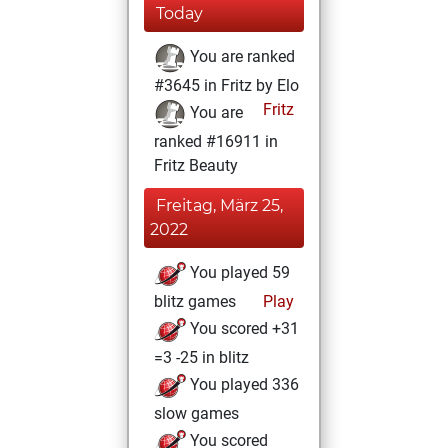
Today
You are ranked
#3645 in Fritz by Elo
Fritz
You are
ranked #16911 in
Fritz Beauty
Freitag, März 25,
2022
You played 59
blitz games
Play
You scored +31
=3 -25 in blitz
You played 336
slow games
You scored