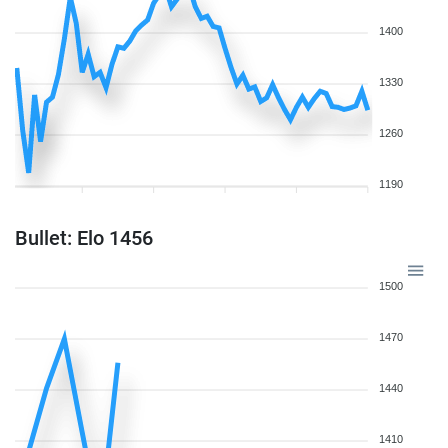
1400
1330
1260
1190
Bullet: Elo 1456
1500
1470
1440
1410