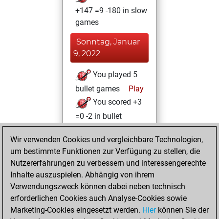
+147 =9 -180 in slow
games
Sonntag, Januar
9, 2022
You played 5
bullet games
Play
You scored +3
=0 -2 in bullet
Sonntag, April 25,
Wir verwenden Cookies und vergleichbare Technologien,
2021
um bestimmte Funktionen zur Verfügung zu stellen, die
Nutzererfahrungen zu verbessern und interessengerechte
You won
Inhalte auszuspielen. Abhängig von ihrem
against Fritz
Fritz
Verwendungszweck können dabei neben technisch
You achieved a
erforderlichen Cookies auch Analyse-Cookies sowie
Marketing-Cookies eingesetzt werden.
BeautyScore of 6
Hier
können Sie der