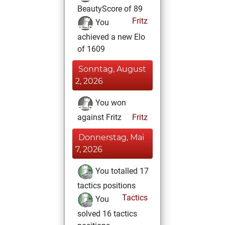
BeautyScore of 89
Fritz
You
achieved a new Elo
of 1609
Sonntag, August
2, 2026
You won
against Fritz
Fritz
Donnerstag, Mai
7, 2026
You totalled 17
tactics positions
Tactics
You
solved 16 tactics