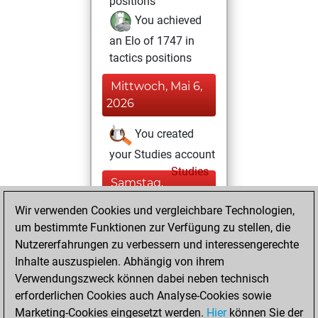
positions
You achieved
an Elo of 1747 in
tactics positions
Mittwoch, Mai 6,
2026
You created
your Studies account
Studies
Samstag,
April 18, 2026
Wir verwenden Cookies und vergleichbare Technologien,
um bestimmte Funktionen zur Verfügung zu stellen, die
You played 4
Nutzererfahrungen zu verbessern und interessengerechte
blitz games
Play
Inhalte auszuspielen. Abhängig von ihrem
You scored +0
Verwendungszweck können dabei neben technisch
=0 -4 in blitz
erforderlichen Cookies auch Analyse-Cookies sowie
Marketing-Cookies eingesetzt werden.
Hier
können Sie der