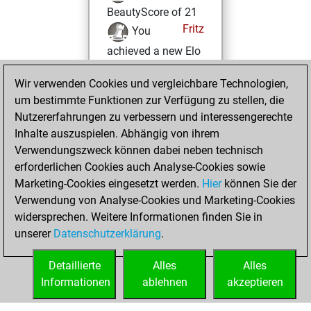
BeautyScore of 21
Fritz
You
achieved a new Elo
of 1580
Wir verwenden Cookies und vergleichbare Technologien,
Montag,
um bestimmte Funktionen zur Verfügung zu stellen, die
September 1, 2025
Nutzererfahrungen zu verbessern und interessengerechte
Inhalte auszuspielen. Abhängig von ihrem
You won
Verwendungszweck können dabei neben technisch
against Fritz
Fritz
erforderlichen Cookies auch Analyse-Cookies sowie
Marketing-Cookies eingesetzt werden.
Hier
können Sie der
Dienstag, August
Verwendung von Analyse-Cookies und Marketing-Cookies
26, 2025
widersprechen. Weitere Informationen finden Sie in
unserer
Datenschutzerklärung
.
You created
your Fritz account
Detaillierte
Alles
Alles
Fritz
Informationen
ablehnen
akzeptieren