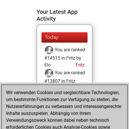
Your Latest App
Activity
Today
You are ranked
#14515 in Fritz by
Elo
Fritz
You are ranked
#13807 in Fritz
Beauty
Wir verwenden Cookies und vergleichbare Technologien,
um bestimmte Funktionen zur Verfügung zu stellen, die
Freitag, August
Nutzererfahrungen zu verbessern und interessengerechte
29, 2025
Inhalte auszuspielen. Abhängig von ihrem
You achieved a
Verwendungszweck können dabei neben technisch
erforderlichen Cookies auch Analyse-Cookies sowie
BeautyScore of 12