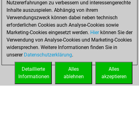
Nutzererfahrungen zu verbessern und interessengerechte
Fritz
You
Inhalte auszuspielen. Abhängig von ihrem
achieved a new Elo
Verwendungszweck können dabei neben technisch
of 1556
erforderlichen Cookies auch Analyse-Cookies sowie
Marketing-Cookies eingesetzt werden.
Hier
können Sie der
Samstag, Februar
Verwendung von Analyse-Cookies und Marketing-Cookies
13, 2021
widersprechen. Weitere Informationen finden Sie in
unserer
Datenschutzerklärung
.
You created
your Fritz account
Detaillierte
Alles
Alles
Fritz
Informationen
ablehnen
akzeptieren