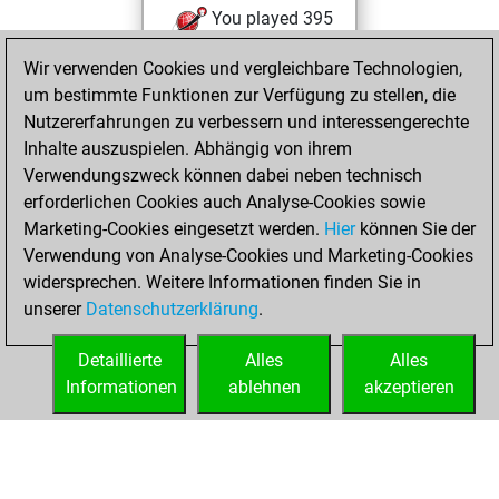
You played 395
blitz games
Play
Wir verwenden Cookies und vergleichbare Technologien,
You scored
um bestimmte Funktionen zur Verfügung zu stellen, die
+218 =15 -162 in
Nutzererfahrungen zu verbessern und interessengerechte
blitz
Inhalte auszuspielen. Abhängig von ihrem
Verwendungszweck können dabei neben technisch
Dienstag, Juli 21,
erforderlichen Cookies auch Analyse-Cookies sowie
2026
Marketing-Cookies eingesetzt werden.
Hier
können Sie der
Verwendung von Analyse-Cookies und Marketing-Cookies
You played 5
widersprechen. Weitere Informationen finden Sie in
slow games
Play
unserer
Datenschutzerklärung
.
You scored +4
=0 -1 in slow games
Detaillierte
Alles
Alles
Informationen
ablehnen
akzeptieren