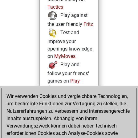
Tactics
Play against
the user friendly
Fritz
Test and
improve your
openings knowledge
on
MyMoves
Play and
follow your friends'
games on
Play
Solve some
Wir verwenden Cookies und vergleichbare Technologien,
beautiful and
um bestimmte Funktionen zur Verfügung zu stellen, die
challenging Studies
Nutzererfahrungen zu verbessern und interessengerechte
on
Studies
Inhalte auszuspielen. Abhängig von ihrem
Verwendungszweck können dabei neben technisch
erforderlichen Cookies auch Analyse-Cookies sowie