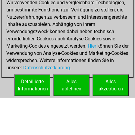
Wir verwenden Cookies und vergleichbare Technologien,
of 1583
um bestimmte Funktionen zur Verfügung zu stellen, die
You created
Nutzererfahrungen zu verbessern und interessengerechte
your Fritz account
Inhalte auszuspielen. Abhängig von ihrem
Verwendungszweck können dabei neben technisch
Dienstag, Januar
erforderlichen Cookies auch Analyse-Cookies sowie
18, 2022
Marketing-Cookies eingesetzt werden.
Hier
können Sie der
Verwendung von Analyse-Cookies und Marketing-Cookies
You played 4
widersprechen. Weitere Informationen finden Sie in
blitz games
Play
unserer
Datenschutzerklärung
.
You scored +1
=0 -3 in blitz
Detaillierte
Alles
Alles
Informationen
ablehnen
akzeptieren