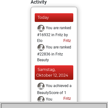
Activity
Today
You are ranked
#16932 in Fritz by
Elo
Fritz
You are ranked
#22836 in Fritz
Beauty
Samstag,
Oktober 12, 2024
You achieved a
BeautyScore of 1
Fritz
You
achieved a new Elo