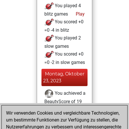
You played 4
blitz games
Play
You scored +0
=0 -4 in blitz
You played 2
slow games
You scored +0
=0 -2 in slow games
Montag, Oktober
23, 2023
You achieved a
BeautyScore of 19
Fritz
You
Wir verwenden Cookies und vergleichbare Technologien,
achieved a new Elo
um bestimmte Funktionen zur Verfügung zu stellen, die
of 1582
Nutzererfahrungen zu verbessern und interessengerechte