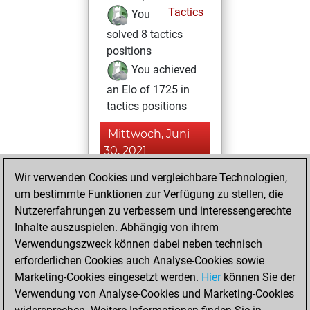
Tactics
You
solved 8 tactics
positions
You achieved
an Elo of 1725 in
tactics positions
Mittwoch, Juni
30, 2021
Wir verwenden Cookies und vergleichbare Technologien,
You created
um bestimmte Funktionen zur Verfügung zu stellen, die
your Fritz account
Nutzererfahrungen zu verbessern und interessengerechte
Fritz
You
Inhalte auszuspielen. Abhängig von ihrem
created your Studies
Verwendungszweck können dabei neben technisch
account
Studies
erforderlichen Cookies auch Analyse-Cookies sowie
Marketing-Cookies eingesetzt werden.
Hier
können Sie der
Samstag, Juni 8,
Verwendung von Analyse-Cookies und Marketing-Cookies
2019