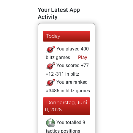
Your Latest App
Activity
Today
You played 400
blitz games
Play
You scored +77
=12 -311 in blitz
You are ranked
#3486 in blitz games
Donnerstag, Juni
11, 2026
You totalled 9
tactics positions