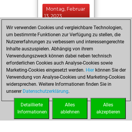
Montag, Februar
13, 2023
Wir verwenden Cookies und vergleichbare Technologien,
You played 400
um bestimmte Funktionen zur Verfügung zu stellen, die
blitz games
Play
Nutzererfahrungen zu verbessern und interessengerechte
You scored +67
Inhalte auszuspielen. Abhängig von ihrem
=9 -324 in blitz
Verwendungszweck können dabei neben technisch
erforderlichen Cookies auch Analyse-Cookies sowie
Freitag,
Marketing-Cookies eingesetzt werden.
Hier
können Sie der
Dezember 18,
Verwendung von Analyse-Cookies und Marketing-Cookies
2020
widersprechen. Weitere Informationen finden Sie in
unserer
Datenschutzerklärung
.
You created
your Fritz account
Detaillierte
Alles
Alles
Fritz
Informationen
ablehnen
akzeptieren