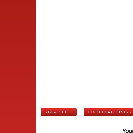
STARTSEITE
EINZELERGEBNISS
Your