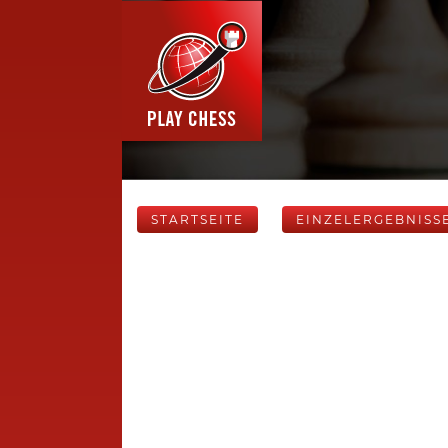
STARTSEITE
EINZELERGEBNISS