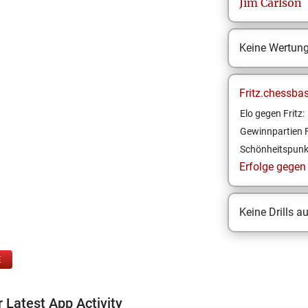
Jim
Carlson
Keine Wertun
Fritz.chessba
Elo gegen Fritz:
Gewinnpartien F
Schönheitspunk
Erfolge gegen F
Keine Drills a
E
 Latest App Activity