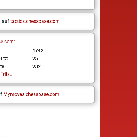
g auf
tactics.chessbase.com
se.com:
1742
25
ritz:
232
te
ritz...
uf
Mymoves.chessbase.com