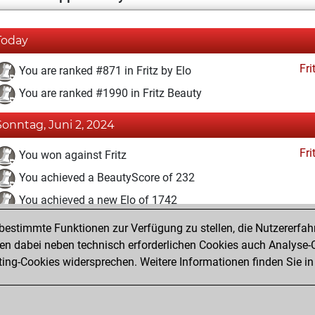
Today
Fri
You are ranked #871 in Fritz by Elo
You are ranked #1990 in Fritz Beauty
Sonntag, Juni 2, 2024
Fri
You won against Fritz
You achieved a BeautyScore of 232
You achieved a new Elo of 1742
estimmte Funktionen zur Verfügung zu stellen, die Nutzererfah
Freitag, Februar 23, 2024
 dabei neben technisch erforderlichen Cookies auch Analyse-C
Fri
ng-Cookies widersprechen. Weitere Informationen finden Sie in
You created your Fritz account