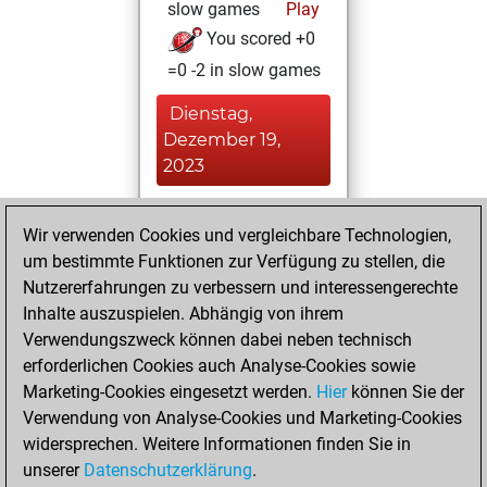
slow games
Play
You scored +0
=0 -2 in slow games
Dienstag,
Dezember 19,
2023
You won
Wir verwenden Cookies und vergleichbare Technologien,
against Fritz
Fritz
um bestimmte Funktionen zur Verfügung zu stellen, die
You created
Nutzererfahrungen zu verbessern und interessengerechte
your Fritz account
Inhalte auszuspielen. Abhängig von ihrem
Verwendungszweck können dabei neben technisch
Dienstag, April 14,
erforderlichen Cookies auch Analyse-Cookies sowie
2020
Marketing-Cookies eingesetzt werden.
Hier
können Sie der
Verwendung von Analyse-Cookies und Marketing-Cookies
You played 1
widersprechen. Weitere Informationen finden Sie in
blitz games
Play
unserer
Datenschutzerklärung
.
You scored +0