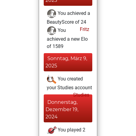
2025
You achieved a
BeautyScore of 24
Fritz
You
achieved a new Elo
of 1589
Sonntag, März 9,
2025
You created
your Studies account
Studies
Donnerstag,
Dezember 19,
2024
You played 2