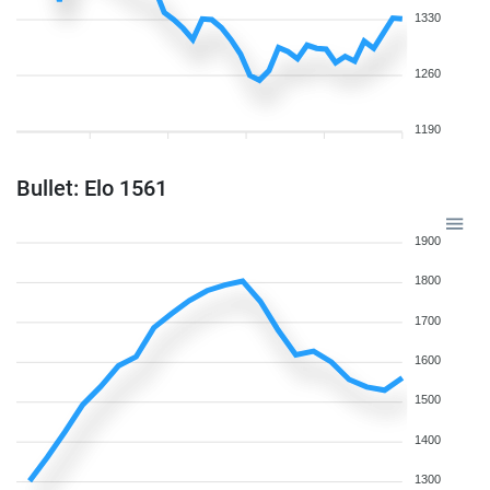
1330
1260
1190
Bullet: Elo 1561
1900
1800
1700
1600
1500
1400
1300