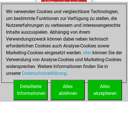
Mittwoch, April
26, 2023
Wir verwenden Cookies und vergleichbare Technologien,
um bestimmte Funktionen zur Verfügung zu stellen, die
You created
Nutzererfahrungen zu verbessern und interessengerechte
your Fritz account
Inhalte auszuspielen. Abhängig von ihrem
Fritz
Verwendungszweck können dabei neben technisch
Dienstag,
erforderlichen Cookies auch Analyse-Cookies sowie
Mai 28, 2019
Marketing-Cookies eingesetzt werden.
Hier
können Sie der
Verwendung von Analyse-Cookies und Marketing-Cookies
You played 21
widersprechen. Weitere Informationen finden Sie in
bullet games
Play
unserer
Datenschutzerklärung
.
You scored +14
=0 -7 in bullet
Detaillierte
Alles
Alles
Informationen
ablehnen
akzeptieren