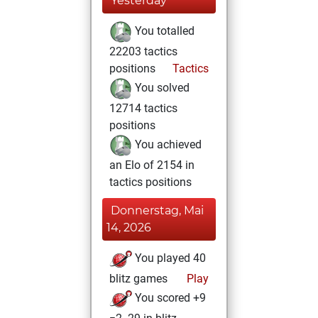
Yesterday
You totalled
22203 tactics
positions
Tactics
You solved
12714 tactics
positions
You achieved
an Elo of 2154 in
tactics positions
Donnerstag, Mai
14, 2026
You played 40
blitz games
Play
You scored +9