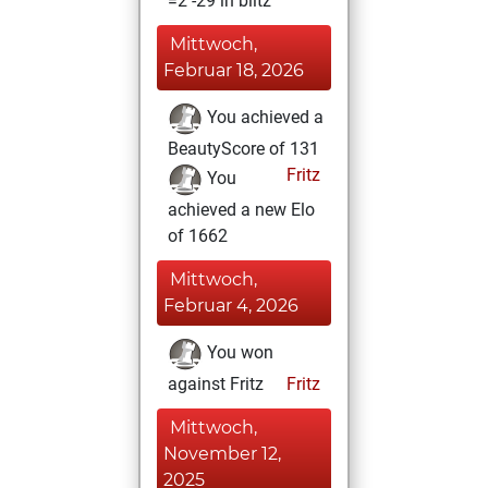
=2 -29 in blitz
Mittwoch,
Februar 18, 2026
You achieved a
BeautyScore of 131
Fritz
You
achieved a new Elo
of 1662
Mittwoch,
Februar 4, 2026
You won
against Fritz
Fritz
Mittwoch,
November 12,
2025