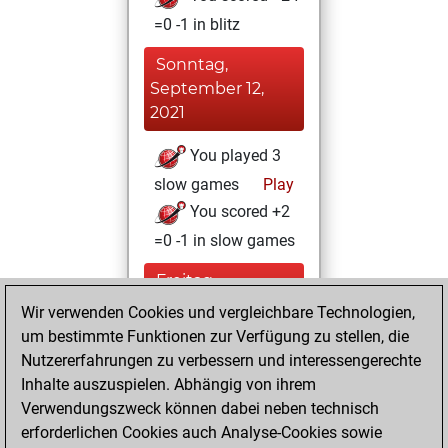
=0 -1 in blitz
Sonntag,
September 12,
2021
You played 3
slow games
Play
You scored +2
=0 -1 in slow games
Freitag,
September 10,
Wir verwenden Cookies und vergleichbare Technologien,
2021
um bestimmte Funktionen zur Verfügung zu stellen, die
Nutzererfahrungen zu verbessern und interessengerechte
You won
Inhalte auszuspielen. Abhängig von ihrem
against Fritz
Fritz
Verwendungszweck können dabei neben technisch
You achieved a
erforderlichen Cookies auch Analyse-Cookies sowie