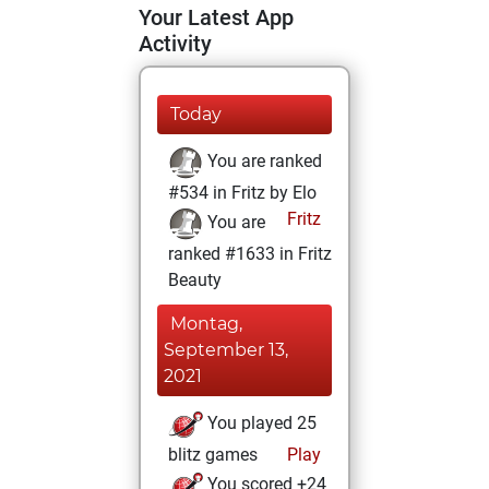
Your Latest App
Activity
Today
You are ranked
#534 in Fritz by Elo
Fritz
You are
ranked #1633 in Fritz
Beauty
Montag,
September 13,
2021
You played 25
blitz games
Play
You scored +24