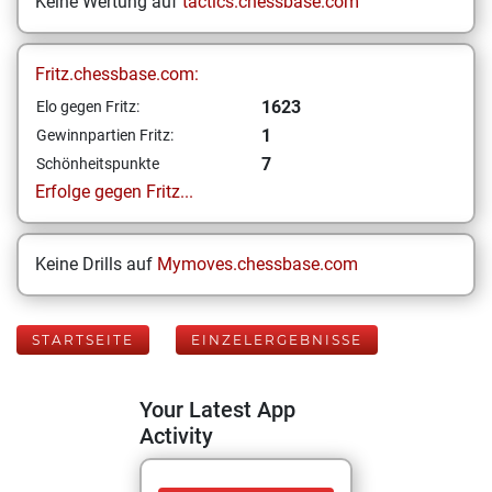
Keine Wertung auf
tactics.chessbase.com
Fritz.chessbase.com:
1623
Elo gegen Fritz:
1
Gewinnpartien Fritz:
7
Schönheitspunkte
Erfolge gegen Fritz...
Keine Drills auf
Mymoves.chessbase.com
STARTSEITE
EINZELERGEBNISSE
Your Latest App
Activity