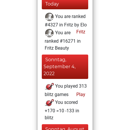
Today
You are ranked
#4327 in Fritz by Elo
Fritz
You are
ranked #16271 in
Fritz Beauty
Sonntag,
September 4,
2022
You played 313
blitz games
Play
You scored
+170 =10 -133 in
blitz
Sonntag, August