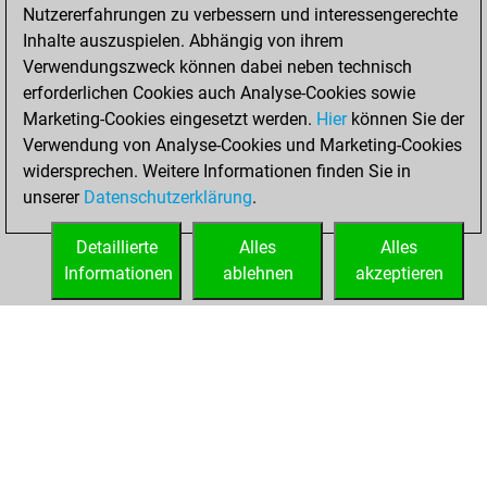
Nutzererfahrungen zu verbessern und interessengerechte
You won
Inhalte auszuspielen. Abhängig von ihrem
against Fritz
Fritz
Verwendungszweck können dabei neben technisch
You achieved a
erforderlichen Cookies auch Analyse-Cookies sowie
Marketing-Cookies eingesetzt werden.
BeautyScore of 7
Hier
können Sie der
Verwendung von Analyse-Cookies und Marketing-Cookies
You achieved a
widersprechen. Weitere Informationen finden Sie in
new Elo of 1623
unserer
Datenschutzerklärung
.
You created
your Fritz account
Detaillierte
Alles
Alles
Informationen
ablehnen
akzeptieren