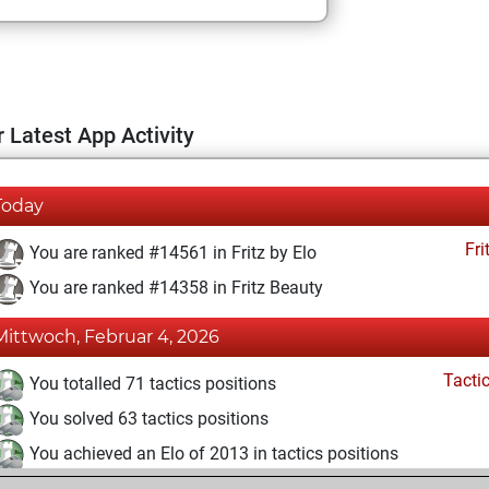
 Latest App Activity
Today
Fri
You are ranked #14561 in Fritz by Elo
You are ranked #14358 in Fritz Beauty
Mittwoch, Februar 4, 2026
Tacti
You totalled 71 tactics positions
You solved 63 tactics positions
You achieved an Elo of 2013 in tactics positions
Fri
You achieved a BeautyScore of 11