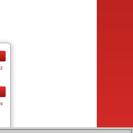
tz
cs
tz