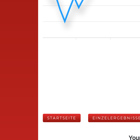
STARTSEITE
EINZELERGEBNISS
Your