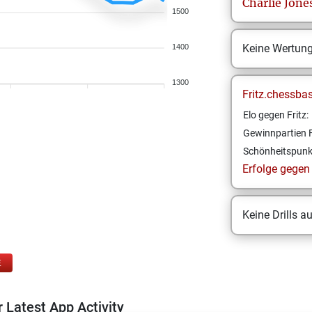
Charlie
Jone
1500
Keine Wertun
1400
1300
Fritz.chessba
Elo gegen Fritz:
Gewinnpartien F
Schönheitspunk
Erfolge gegen F
Keine Drills a
E
 Latest App Activity