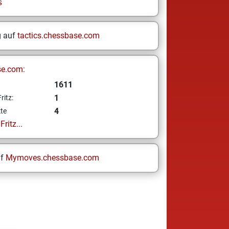
s
g auf
tactics.chessbase.com
se.com:
1611
1
ritz:
4
te
ritz...
uf
Mymoves.chessbase.com