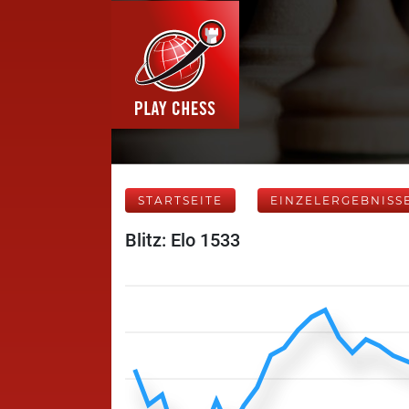
STARTSEITE
EINZELERGEBNISS
Blitz: Elo 1533