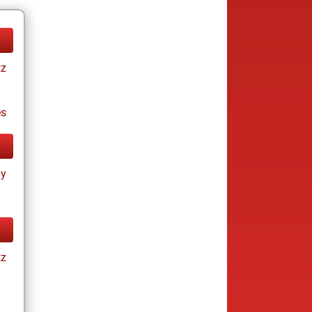
tz
es
ay
tz