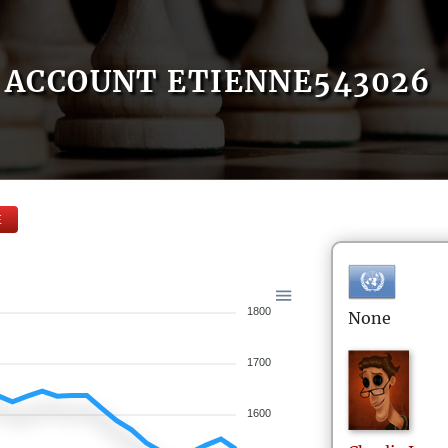
ACCOUNT ETIENNE543026
E
1800
None
1700
1600