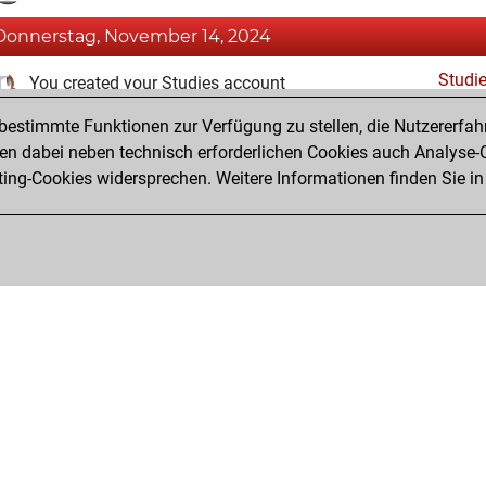
Donnerstag, November 14, 2024
Studi
You created your Studies account
estimmte Funktionen zur Verfügung zu stellen, die Nutzererfah
Samstag, Oktober 26, 2024
 dabei neben technisch erforderlichen Cookies auch Analyse-C
Fri
ng-Cookies widersprechen. Weitere Informationen finden Sie in
You created your Fritz account