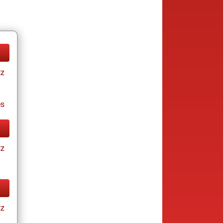
tz
es
tz
tz