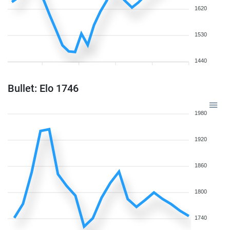
1620
1530
1440
Bullet: Elo 1746
1980
1920
1860
1800
1740