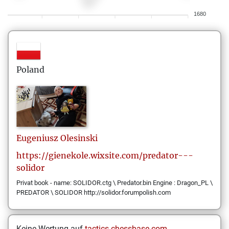
1680
Poland
Eugeniusz
Olesinski
https://gienekole.wixsite.com/predator---
solidor
Privat book - name: SOLIDOR.ctg \ Predator.bin Engine : Dragon_PL \
PREDATOR \ SOLIDOR http://solidor.forumpolish.com
Keine Wertung auf
tactics.chessbase.com