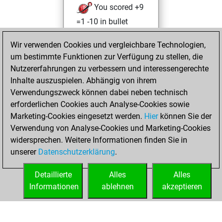
You scored +9
=1 -10 in bullet
Mittwoch,
Wir verwenden Cookies und vergleichbare Technologien,
August 9, 2023
um bestimmte Funktionen zur Verfügung zu stellen, die
Nutzererfahrungen zu verbessern und interessengerechte
You created
Inhalte auszuspielen. Abhängig von ihrem
your Studies account
Verwendungszweck können dabei neben technisch
Studies
erforderlichen Cookies auch Analyse-Cookies sowie
Dienstag,
Marketing-Cookies eingesetzt werden.
Hier
können Sie der
September 28,
Verwendung von Analyse-Cookies und Marketing-Cookies
2021
widersprechen. Weitere Informationen finden Sie in
unserer
Datenschutzerklärung
.
You created
your Fritz account
Detaillierte
Alles
Alles
Fritz
Informationen
ablehnen
akzeptieren