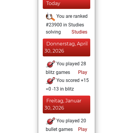
Today
You are ranked
#23900 in Studies
solving
Studies
Donnerstag, April
30, 2026
You played 28
blitz games
Play
You scored +15
=0 -13 in blitz
Freitag, Januar
30, 2026
You played 20
bullet games
Play