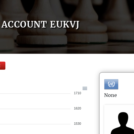
ACCOUNT EUKVJ
E
1710
None
1620
1530