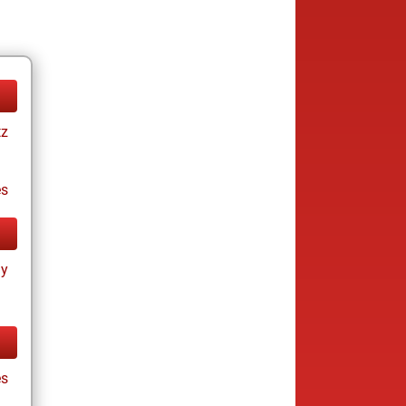
tz
es
ay
es