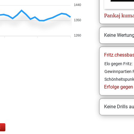
1440
Pankaj kum
1350
Keine Wertun
1260
Fritz.chessba
Elo gegen Fritz:
Gewinnpartien F
Schönheitspunk
Erfolge gegen F
Keine Drills a
E