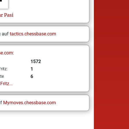
ar
Pasi
g auf
tactics.chessbase.com
se.com:
1572
1
ritz:
6
te
ritz...
uf
Mymoves.chessbase.com