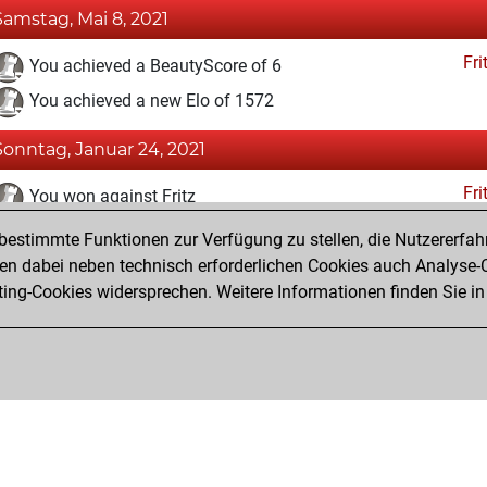
Samstag, Mai 8, 2021
Fri
You achieved a BeautyScore of 6
You achieved a new Elo of 1572
Sonntag, Januar 24, 2021
Fri
You won against Fritz
estimmte Funktionen zur Verfügung zu stellen, die Nutzererfah
Sonntag, Dezember 13, 2020
 dabei neben technisch erforderlichen Cookies auch Analyse-C
Fri
ng-Cookies widersprechen. Weitere Informationen finden Sie in
You created your Fritz account