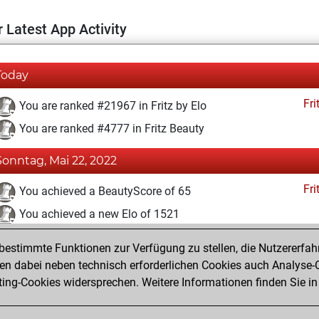
 Latest App Activity
Today
Fri
You are ranked #21967 in Fritz by Elo
You are ranked #4777 in Fritz Beauty
Sonntag, Mai 22, 2022
Fri
You achieved a BeautyScore of 65
You achieved a new Elo of 1521
You created your Fritz account
estimmte Funktionen zur Verfügung zu stellen, die Nutzererfah
Pl
You played 2 blitz games
 dabei neben technisch erforderlichen Cookies auch Analyse-C
ng-Cookies widersprechen. Weitere Informationen finden Sie in
You scored +0 =0 -2 in blitz