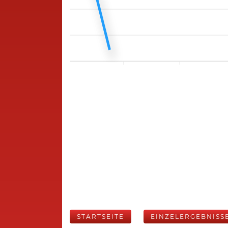
STARTSEITE
EINZELERGEBNISS