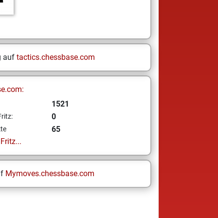
g auf
tactics.chessbase.com
se.com:
1521
0
ritz:
65
te
ritz...
uf
Mymoves.chessbase.com