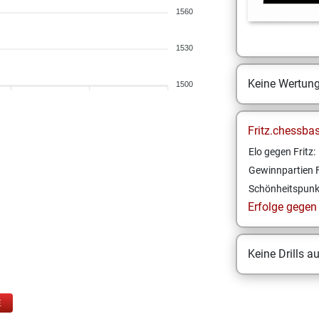
1560
1530
Keine Wertun
1500
Fritz.chessba
Elo gegen Fritz:
Gewinnpartien F
Schönheitspunk
Erfolge gegen F
Keine Drills a
E