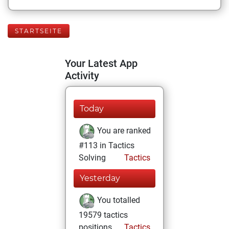
STARTSEITE
Your Latest App
Activity
Today
You are ranked
#113 in Tactics
Solving
Tactics
Yesterday
You totalled
19579 tactics
positions
Tactics