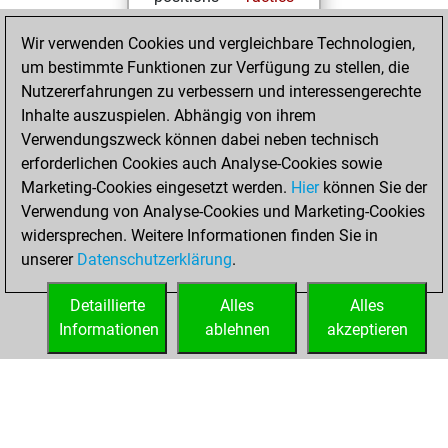
You solved
Wir verwenden Cookies und vergleichbare Technologien,
16269 tactics
um bestimmte Funktionen zur Verfügung zu stellen, die
positions
Nutzererfahrungen zu verbessern und interessengerechte
You achieved
Inhalte auszuspielen. Abhängig von ihrem
an Elo of 2702 in
Verwendungszweck können dabei neben technisch
tactics positions
erforderlichen Cookies auch Analyse-Cookies sowie
Marketing-Cookies eingesetzt werden.
Hier
können Sie der
Montag, August
Verwendung von Analyse-Cookies und Marketing-Cookies
12, 2024
widersprechen. Weitere Informationen finden Sie in
unserer
Datenschutzerklärung
.
You created
your Fritz account
Detaillierte
Alles
Alles
Fritz
Informationen
ablehnen
akzeptieren