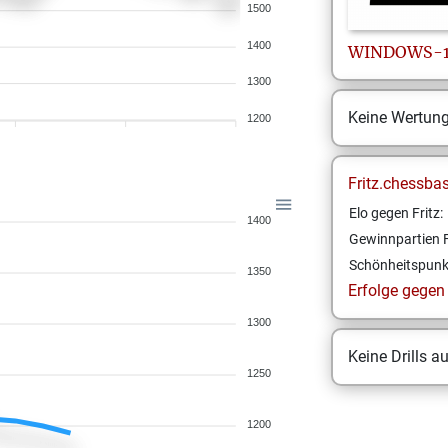
1500
1400
WINDOWS-
1300
Keine Wertun
1200
Fritz.chessba
Elo gegen Fritz:
1400
Gewinnpartien F
Schönheitspunk
1350
Erfolge gegen F
1300
Keine Drills a
1250
1200