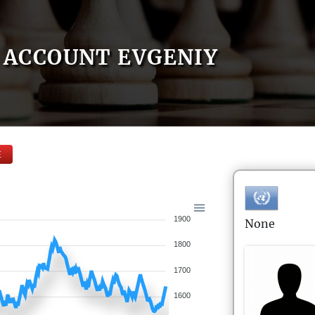
ACCOUNT EVGENIY
E
1900
None
1800
1700
1600