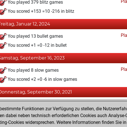
Pl
You played 379 blitz games
You scored +153 =10 -216 in blitz
Freitag, Januar 12, 2024
Pl
You played 13 bullet games
You scored +1 =0 -12 in bullet
Samstag, September 16, 2023
Pl
You played 8 slow games
You scored +2 =0 -6 in slow games
Donnerstag, September 30, 2021
Fri
You achieved a BeautyScore of 1
estimmte Funktionen zur Verfügung zu stellen, die Nutzererfah
You achieved a new Elo of 1592
 dabei neben technisch erforderlichen Cookies auch Analyse-C
ng-Cookies widersprechen. Weitere Informationen finden Sie in
You created your Fritz account