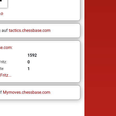
10
g auf
tactics.chessbase.com
se.com:
1592
0
ritz:
1
te
ritz...
uf
Mymoves.chessbase.com