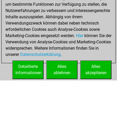
um bestimmte Funktionen zur Verfügung zu stellen, die
BeautyScore of
Nutzererfahrungen zu verbessern und interessengerechte
19362
Inhalte auszuspielen. Abhängig von ihrem
You achieved a
Verwendungszweck können dabei neben technisch
new Elo of 1806
erforderlichen Cookies auch Analyse-Cookies sowie
Marketing-Cookies eingesetzt werden.
Hier
können Sie der
Sonntag, August
Verwendung von Analyse-Cookies und Marketing-Cookies
27, 2023
widersprechen. Weitere Informationen finden Sie in
unserer
Datenschutzerklärung
.
You created
your Fritz account
Detaillierte
Alles
Alles
Fritz
Informationen
ablehnen
akzeptieren