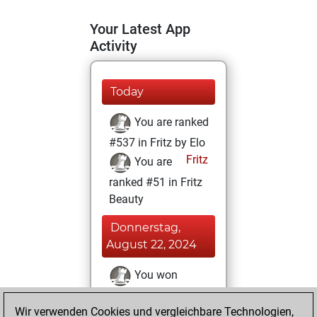
Your Latest App
Activity
Today
You are ranked
#537 in Fritz by Elo
Fritz
You are
ranked #51 in Fritz
Beauty
Donnerstag,
August 22, 2024
You won
against Fritz
Fritz
Wir verwenden Cookies und vergleichbare Technologien,
You achieved a