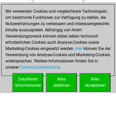
You played 1
Wir verwenden Cookies und vergleichbare Technologien,
blitz games
Play
um bestimmte Funktionen zur Verfügung zu stellen, die
You scored +0
Nutzererfahrungen zu verbessern und interessengerechte
=0 -1 in blitz
Inhalte auszuspielen. Abhängig von ihrem
Verwendungszweck können dabei neben technisch
Mittwoch,
erforderlichen Cookies auch Analyse-Cookies sowie
Februar 6, 2019
Marketing-Cookies eingesetzt werden.
Hier
können Sie der
Verwendung von Analyse-Cookies und Marketing-Cookies
You played 1
widersprechen. Weitere Informationen finden Sie in
slow games
Play
unserer
Datenschutzerklärung
.
You scored +1
=0 -0 in slow games
Detaillierte
Alles
Alles
Informationen
ablehnen
akzeptieren