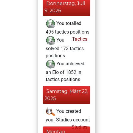
Donnerstag, Juli
9, 2026
You totalled
495 tactics positions
Tactics
You
solved 173 tactics
positions
You achieved
an Elo of 1852 in
tactics positions
Samstag, März 22,
2025
You created
your Studies account
Studies
Montag,