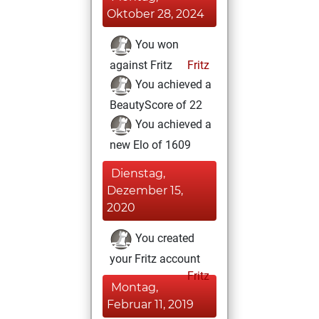
Oktober 28, 2024
You won
against Fritz
Fritz
You achieved a
BeautyScore of 22
You achieved a
new Elo of 1609
Dienstag,
Dezember 15,
2020
You created
your Fritz account
Fritz
Montag,
Februar 11, 2019