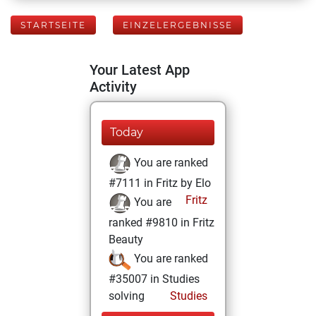
STARTSEITE
EINZELERGEBNISSE
Your Latest App
Activity
Today
You are ranked
#7111 in Fritz by Elo
Fritz
You are
ranked #9810 in Fritz
Beauty
You are ranked
#35007 in Studies
solving
Studies