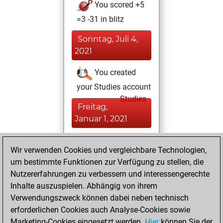
You scored +5
=3 -31 in blitz
Sonntag, Juli 4,
2021
You created
your Studies account
Studies
Freitag,
Januar 1, 2021
You achieved a
Wir verwenden Cookies und vergleichbare Technologien,
BeautyScore of 4
um bestimmte Funktionen zur Verfügung zu stellen, die
Fritz
You
Nutzererfahrungen zu verbessern und interessengerechte
achieved a new Elo
Inhalte auszuspielen. Abhängig von ihrem
of 1592
Verwendungszweck können dabei neben technisch
erforderlichen Cookies auch Analyse-Cookies sowie
Donnerstag,
Marketing-Cookies eingesetzt werden.
Hier
können Sie der