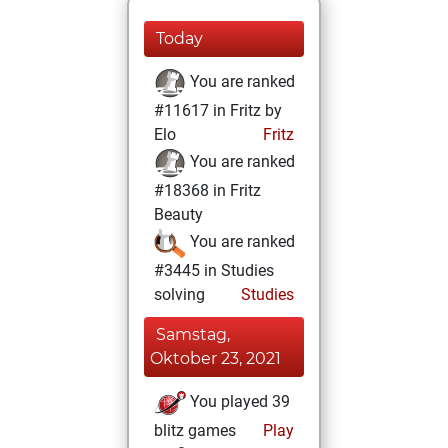
Today
You are ranked
#11617 in Fritz by
Elo
Fritz
You are ranked
#18368 in Fritz
Beauty
You are ranked
#3445 in Studies
solving
Studies
Samstag,
Oktober 23, 2021
You played 39
blitz games
Play