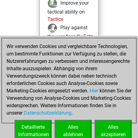
Improve your
tactical ability on
Tactics
Play against
the user friendly
Fritz
Test and
Wir verwenden Cookies und vergleichbare Technologien,
um bestimmte Funktionen zur Verfügung zu stellen, die
improve your
Nutzererfahrungen zu verbessern und interessengerechte
openings knowledge
Inhalte auszuspielen. Abhängig von ihrem
on
MyMoves
Verwendungszweck können dabei neben technisch
Play and
erforderlichen Cookies auch Analyse-Cookies sowie
follow your friends'
Marketing-Cookies eingesetzt werden.
Hier
können Sie der
games on
Play
Verwendung von Analyse-Cookies und Marketing-Cookies
Solve some
widersprechen. Weitere Informationen finden Sie in
beautiful and
unserer
Datenschutzerklärung
.
challenging Studies
on
Studies
Detaillierte
Alles
Alles
Informationen
ablehnen
akzeptieren