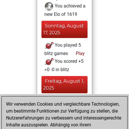
You achieved a
new Elo of 1619
Sonntag, August
17, 2025
You played 5
blitz games
Play
You scored +5
=0 -0 in blitz
Freitag, August 1,
2025
You had a best
Wir verwenden Cookies und vergleichbare Technologien,
sprint of 228
um bestimmte Funktionen zur Verfügung zu stellen, die
positions
Tactics
Nutzererfahrungen zu verbessern und interessengerechte
Inhalte auszuspielen. Abhängig von ihrem
Dienstag, Mai 20,