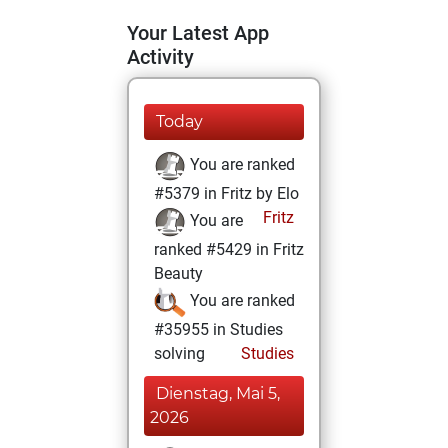
Your Latest App
Activity
Today
You are ranked
#5379 in Fritz by Elo
Fritz
You are
ranked #5429 in Fritz
Beauty
You are ranked
#35955 in Studies
solving
Studies
Dienstag, Mai 5,
2026