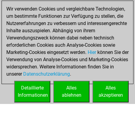
Today
Wir verwenden Cookies und vergleichbare Technologien,
um bestimmte Funktionen zur Verfügung zu stellen, die
You are ranked
Nutzererfahrungen zu verbessern und interessengerechte
#37900 in Studies
Inhalte auszuspielen. Abhängig von ihrem
solving
Studies
Verwendungszweck können dabei neben technisch
erforderlichen Cookies auch Analyse-Cookies sowie
Sonntag,
Marketing-Cookies eingesetzt werden.
Hier
können Sie der
September 7,
Verwendung von Analyse-Cookies und Marketing-Cookies
2025
widersprechen. Weitere Informationen finden Sie in
unserer
Datenschutzerklärung
.
You created
your Studies account
Detaillierte
Alles
Alles
Studies
Informationen
ablehnen
akzeptieren